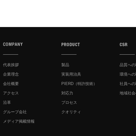
代表挨拶
製品
品質への
企業理念
実装用治具
環境への
会社概要
PIERD
（特許技術）
社員への
アクセス
対応力
地域社会
沿革
プロセス
グループ会社
クオリティ
メディア掲載情報