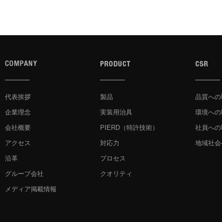
代表挨拶
製品
品質への
企業理念
実装用治具
環境への
会社概要
PIERD
（特許技術）
社員への
アクセス
対応力
地域社会
沿革
プロセス
グループ会社
クオリティ
メディア掲載情報