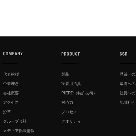
代表挨拶
製品
品質への
企業理念
実装用治具
環境への
会社概要
PIERD
（特許技術）
社員への
アクセス
対応力
地域社会
沿革
プロセス
グループ会社
クオリティ
メディア掲載情報