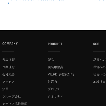
く
代表挨拶
製品
品質への
企業理念
実装用治具
環境への
会社概要
PIERD
（特許技術）
社員への
アクセス
対応力
地域社会
沿革
プロセス
グループ会社
クオリティ
メディア掲載情報