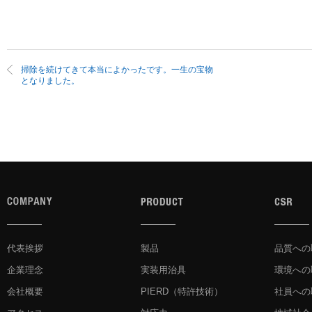
掃除を続けてきて本当によかったです。一生の宝物
となりました。
代表挨拶
製品
品質への
企業理念
実装用治具
環境への
会社概要
PIERD
（特許技術）
社員への