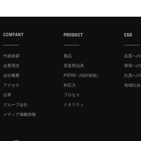
ご提供いただいた個人情
損等および個人情報への
つ適切な安全管理措置を
す。
ご提供いただいた個人情
いて第三者に情報の取扱
代表挨拶
製品
品質への
基づき正当に第三者に情
企業理念
実装用治具
環境への
めご本人の同意を得るこ
会社概要
PIERD
（特許技術）
社員への
示・提供することはいた
アクセス
対応力
地域社会
当社の保有個人データに関
沿革
プロセス
利用停止の請求があった
グループ会社
クオリティ
いたします。本プライバ
メディア掲載情報
につきましては、お問い
い。