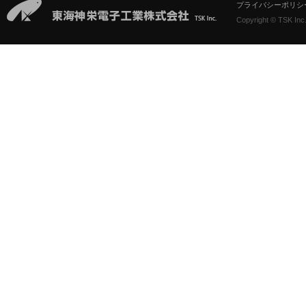
当社は、個人情報の取扱い
プライバシーポリシ
Copyright © TSK Inc.
守するとともに、本個人情
し、改善に努めます。