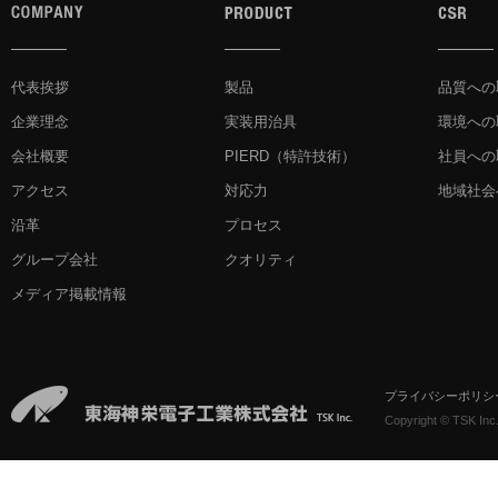
代表挨拶
製品
品質への
企業理念
実装用治具
環境への
会社概要
PIERD
（特許技術）
社員への
アクセス
対応力
地域社会
沿革
プロセス
グループ会社
クオリティ
メディア掲載情報
プライバシーポリシ
Copyright © TSK Inc.