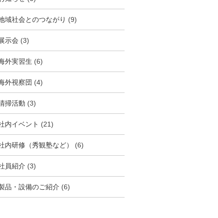
地域社会とのつながり
(9)
展示会
(3)
海外実習生
(6)
海外視察団
(4)
清掃活動
(3)
社内イベント
(21)
社内研修（秀観塾など）
(6)
社員紹介
(3)
製品・設備のご紹介
(6)