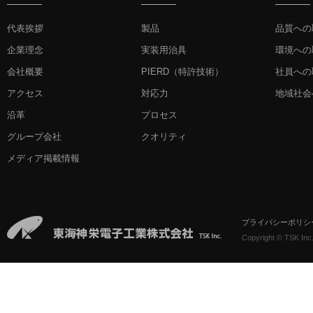
代表挨拶
製品
品質への
企業理念
実装用治具
環境への
会社概要
PIERD
（特許技術）
社員への
アクセス
対応力
地域社会
沿革
プロセス
グループ会社
クオリティ
メディア掲載情報
プライバシーポリシ
Copyright © TSK Inc.