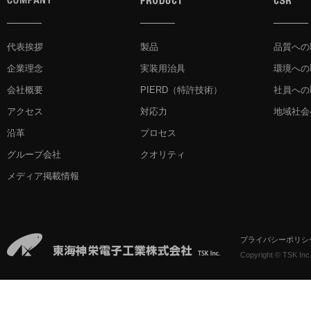
代表挨拶
製品
品質への
企業理念
実装用治具
環境への
会社概要
PIERD
（特許技術）
社員への
アクセス
対応力
地域社会
沿革
プロセス
グループ会社
クオリティ
メディア掲載情報
プライバシーポリシ
Copyright © TSK Inc.