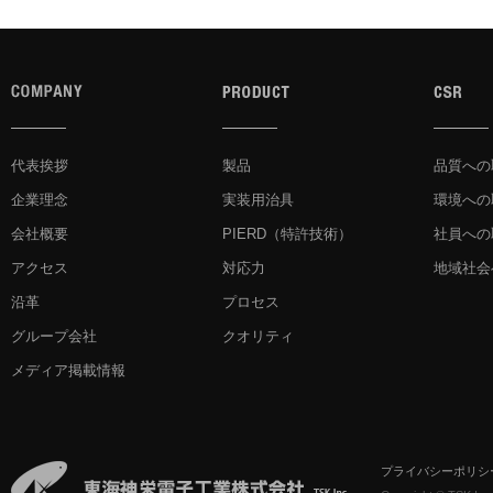
代表挨拶
製品
品質への
企業理念
実装用治具
環境への
会社概要
PIERD
（特許技術）
社員への
アクセス
対応力
地域社会
沿革
プロセス
グループ会社
クオリティ
メディア掲載情報
プライバシーポリシ