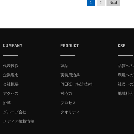
1
2
Next
代表挨拶
製品
品質への
企業理念
実装用治具
環境への
会社概要
PIERD
（特許技術）
社員への
アクセス
対応力
地域社会
沿革
プロセス
グループ会社
クオリティ
メディア掲載情報