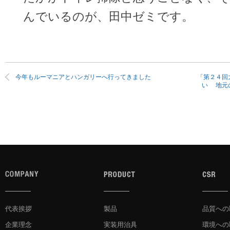
んでいるのが、田中ゼミです。
今年もルーマニアとハンガリーへ行ってきました
「第２４回
い 地元
代表挨拶
製品
品質への
企業理念
実装用治具
環境への