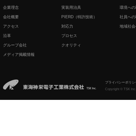
企業理念
実装用治具
環境への
会社概要
PIERD
（特許技術）
社員への
アクセス
対応力
地域社会
沿革
プロセス
グループ会社
クオリティ
メディア掲載情報
プライバシーポリシ
Copyright © TSK Inc.