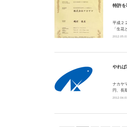
特許を
平成２
「生花
2012.05.0
やれば
ナカヤ
円、長
2012.04.0