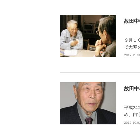
故田中
９月１
で天寿
2012.11.0
故田中
平成24
め、自
2012.10.0