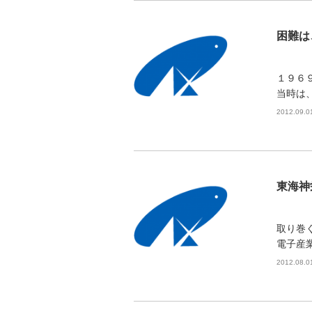
困難は
１９６
当時は
2012.09.0
東海神
取り巻
電子産
2012.08.0