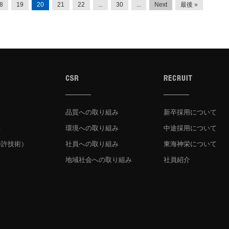
8
19
20
21
22
...
30
...
Next
最後 »
品質への取り組み
新卒採用について
具
環境への取り組み
中途採用について
特許技術）
社員への取り組み
東海神栄について
地域社会への取り組み
社員紹介
ィ