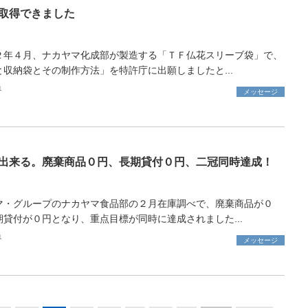
取得できました
２年４月、ナカヤマ化成部が製造する「ＴＦ仏花スリーブ袋」で、
と収納袋とその制作方法」を特許庁に出願しましたと...
1
メッセージ
出来る。廃棄商品０円、長期貸付０円、二冠同時達成！
マ・グループのナカヤマ食品部の２月在庫調べで、廃棄商品が０
期貸付が０円となり、重点目標が同時に達成されました...
1
メッセージ