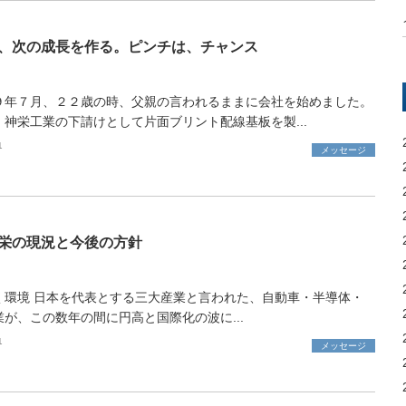
、次の成長を作る。ピンチは、チャンス
９年７月、２２歳の時、父親の言われるままに会社を始めました。
、神栄工業の下請けとして片面ブリント配線基板を製...
1
メッセージ
栄の現況と今後の方針
く環境 日本を代表とする三大産業と言われた、自動車・半導体・
業が、この数年の間に円高と国際化の波に...
1
メッセージ