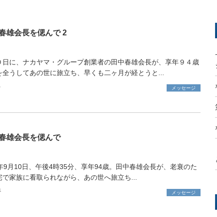
春雄会長を偲んで 2
０日に、ナカヤマ・グループ創業者の田中春雄会長が、享年９４歳
を全うしてあの世に旅立ち、早くも二ヶ月が経とうと...
1
メッセージ
春雄会長を偲んで
年9月10日、午後4時35分、享年94歳。田中春雄会長が、老衰のた
宅で家族に看取られながら、あの世へ旅立ち...
1
メッセージ