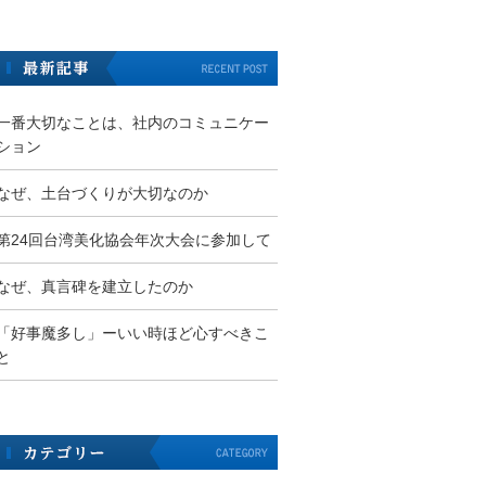
一番大切なことは、社内のコミュニケー
ション
なぜ、土台づくりが大切なのか
第24回台湾美化協会年次大会に参加して
なぜ、真言碑を建立したのか
「好事魔多し」ーいい時ほど心すべきこ
と