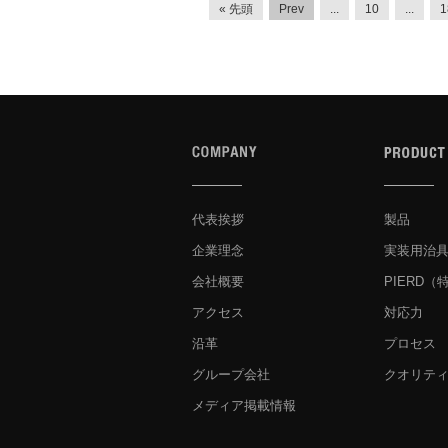
« 先頭
Prev
...
10
...
1
代表挨拶
製品
企業理念
実装用治
会社概要
PIERD
（
アクセス
対応力
沿革
プロセス
グループ会社
クオリテ
メディア掲載情報